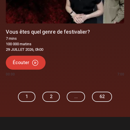
Vous êtes quel genre de festivalier?
7
mins
100 000 matins
29 JUILLET 2026, 0h00
Écouter
00:00
7:00
1
2
...
62