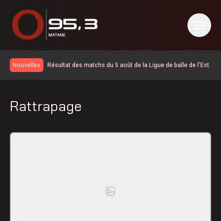
Résultat des matchs du 5 août de la Ligue de balle de l’Est
Nouvelles
La foudre a déclenché des dizaines de feux de forêt en
juillet au Québec
Une croissance de revenus pour la Société portuaire du
Rattrapage
Bas-Saint-Laurent et de la Gaspésie
Prolongement du dépôt des mises en candidatures du
Gala de l’Excellence
Élections 2026: le Parti québécois conserve son avance
dans les intentions de vote
Rogers étend son réseau sans-fil 5G à Matane-sur-Mer
Les Impressions Verreault mènent le début des séries de
la division masculine de la Ligue de balle de L’Est
Les travaux d’asphaltage reprendront à Saint-Ulric
Modification de l’horaire du Pro-Am du East Coast Pro
Tour ce 7 août
Début de la 38e campagne de porte-à-porte de
l’Association du cancer de l’Est du Québec