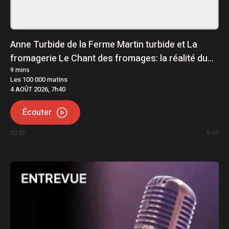
Anne Turbide de la Ferme Martin turbide et La
fromagerie Le Chant des fromages: la réalité du
monde agricole
9
mins
Les 100 000 matins
4 AOÛT 2026, 7h40
Écouter
00:00
9:00