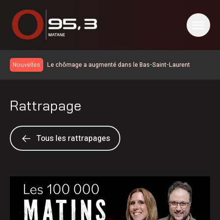
Le chômage a augmenté dans le Bas-Saint-Laurent
Nouvelles
Des citoyens souhaitent que le marché public soit ouvert
plus souvent
60 ans pour les Éleveurs de porcs du Bas-Saint-Laurent
Rattrapage
La Matanie est hockey présente trois rencontres
600 embarcations vérifiées lors de l’Opération nationale
concertée en sécurité nautique de la SQ
Résultat des matchs du 5 août de la Ligue de balle de l’Est
Tous les rattrapages
La foudre a déclenché des dizaines de feux de forêt en
juillet au Québec
Une croissance de revenus pour la Société portuaire du
Bas-Saint-Laurent et de la Gaspésie
Prolongement du dépôt des mises en candidatures du
Gala de l’Excellence
Élections 2026: le Parti québécois conserve son avance
dans les intentions de vote