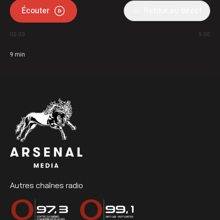
Écouter
Retour au direct
00:00
9:00
9
min
Autres chaînes radio