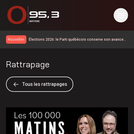
Élections 2026: le Parti québécois conserve son avance
Nouvelles
dans les intentions de vote
Rogers étend son réseau sans-fil 5G à Matane-sur-Mer
Les Impressions Verreault mènent le début des séries de
Rattrapage
la division masculine de la Ligue de balle de L’Est
Les travaux d’asphaltage reprendront à Saint-Ulric
Modification de l’horaire du Pro-Am du East Coast Pro
Tour ce 7 août
Début de la 38e campagne de porte-à-porte de
Tous les rattrapages
l’Association du cancer de l’Est du Québec
Rouler entre Saint-Jean-sur-Richelieu et Sayabec pour la
lutte contre le cancer
Retour des vacances de la construction: rappel de la
vigilance sur les chantiers
Les expropriés du Parc Forillon réclament leurs biens
900 foyers sont sans électricité à Matane