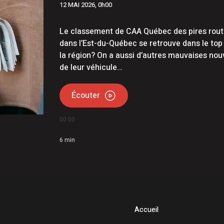
12 MAI 2026, 0h00
ois conserve son avance dans les intentions de vote
il 5G à Matane-sur-Mer
Le classement de CAA Québec des pires routes
dans l’Est-du-Québec se retrouve dans le top
la région? On a aussi d’autres mauvaises nouv
de leur véhicule…
Écouter
00:00
6
min
Accueil