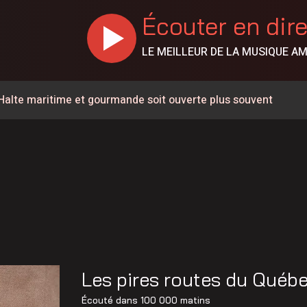
Écouter en dir
LE MEILLEUR DE LA MUSIQUE A
 Halte maritime et gourmande soit ouverte plus souvent
rcs du Bas-Saint-Laurent
 trois rencontres
 de l’Opération nationale concertée en sécurité nautique de
 la Ligue de balle de l’Est
nes de feux de forêt en juillet au Québec
la Société portuaire du Bas-Saint-Laurent et de la Gaspésie
Les pires routes du Québ
s en candidatures du Gala de l’Excellence
Écouté dans
100 000 matins