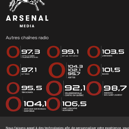
Autres chaînes radio
Nous faisons appel à des technologies afin de personnaliser votre expérience, v