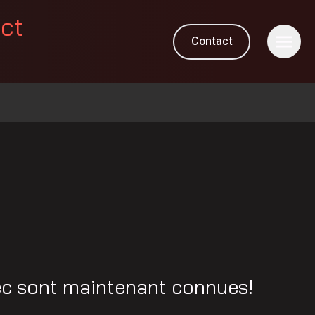
ect
Contact
M
ec sont maintenant connues!