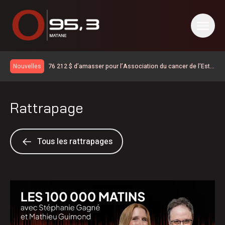
76 212 $ d’amasser pour l’Association du cancer de l’Est
Nouvelles
du Québec
Chrysler Pacifica 2027, le jour où mon caméraman a
regardé un film
Le chômage a augmenté dans le Bas-Saint-Laurent
Rattrapage
Des citoyens souhaitent que le marché public soit ouvert
plus souvent
60 ans pour les Éleveurs de porcs du Bas-Saint-Laurent
La Matanie est hockey présente trois rencontres
Tous les rattrapages
600 embarcations vérifiées lors de l’Opération nationale
concertée en sécurité nautique de la SQ
Résultat des matchs du 5 août de la Ligue de balle de l’Est
La foudre a déclenché des dizaines de feux de forêt en
juillet au Québec
Une croissance de revenus pour la Société portuaire du
Bas-Saint-Laurent et de la Gaspésie