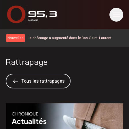
Le chômage a augmenté dans le Bas-Saint-Laurent
Nouvelles
Des citoyens souhaitent que le marché public soit ouvert
plus souvent
60 ans pour les Éleveurs de porcs du Bas-Saint-Laurent
Rattrapage
La Matanie est hockey présente trois rencontres
600 embarcations vérifiées lors de l’Opération nationale
concertée en sécurité nautique de la SQ
Résultat des matchs du 5 août de la Ligue de balle de l’Est
Tous les rattrapages
La foudre a déclenché des dizaines de feux de forêt en
juillet au Québec
Une croissance de revenus pour la Société portuaire du
Bas-Saint-Laurent et de la Gaspésie
Prolongement du dépôt des mises en candidatures du
Gala de l’Excellence
Élections 2026: le Parti québécois conserve son avance
dans les intentions de vote