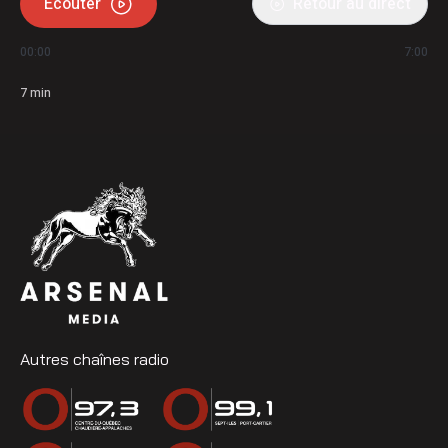
Écouter
Retour au direct
00:00
7:00
7
min
Autres chaînes radio