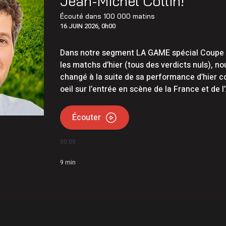
Jean-Michel Collin!
helieu et Sayabec pour la lutte contre le cancer
Écouté dans
100 000 matins
16 JUIN 2026, 0h00
uction: rappel de la vigilance sur les chantiers
Dans notre segment LA GAME spécial Coupe d
les matchs d’hier (tous des verdicts nuls), no
changé à la suite de sa performance d’hier c
oeil sur l’entrée en scène de la France et de l
Écouter
00:00
9
min