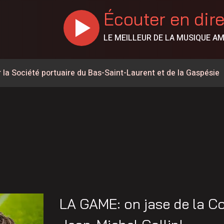
Écouter en dir
LE MEILLEUR DE LA MUSIQUE A
la Société portuaire du Bas-Saint-Laurent et de la Gaspésie
s en candidatures du Gala de l’Excellence
ois conserve son avance dans les intentions de vote
il 5G à Matane-sur-Mer
t le début des séries de la division masculine de la Ligue
dront à Saint-Ulric
o-Am du East Coast Pro Tour ce 7 août
LA GAME: on jase de la C
rte-à-porte de l’Association du cancer de l’Est du Québec