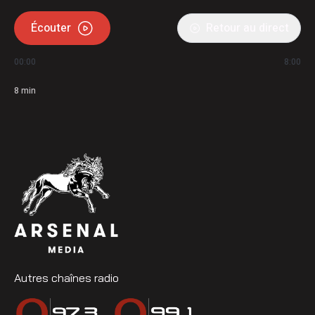
Écouter
Retour au direct
00:00
8:00
8
min
Autres chaînes radio