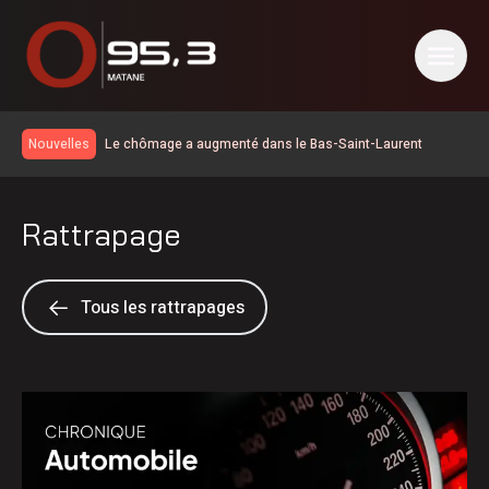
Le chômage a augmenté dans le Bas-Saint-Laurent
Nouvelles
Des citoyens souhaitent que le marché public soit ouvert
plus souvent
60 ans pour les Éleveurs de porcs du Bas-Saint-Laurent
Rattrapage
La Matanie est hockey présente trois rencontres
600 embarcations vérifiées lors de l’Opération nationale
concertée en sécurité nautique de la SQ
Résultat des matchs du 5 août de la Ligue de balle de l’Est
Tous les rattrapages
La foudre a déclenché des dizaines de feux de forêt en
juillet au Québec
Une croissance de revenus pour la Société portuaire du
Bas-Saint-Laurent et de la Gaspésie
Prolongement du dépôt des mises en candidatures du
Gala de l’Excellence
Élections 2026: le Parti québécois conserve son avance
dans les intentions de vote