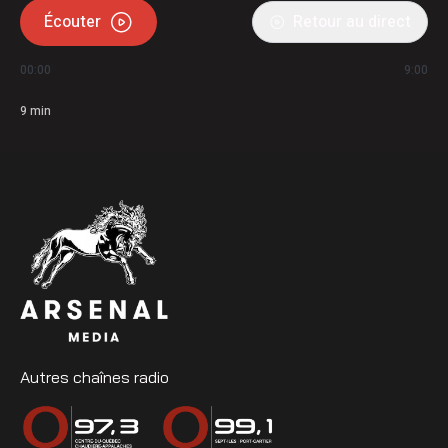
Écouter
Retour au direct
00:00
9:00
9
min
Autres chaînes radio